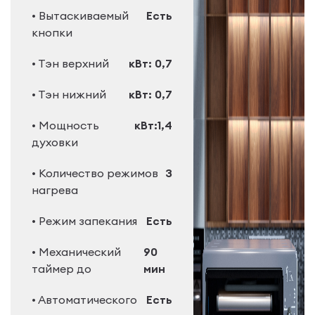
• Вытаскиваемый
Есть
кнопки
• Тэн верхний
кВт: 0,7
• Тэн нижний
кВт: 0,7
• Мощность
кВт:1,4
духовки
• Количество режимов
3
нагрева
• Режим запекания
Есть
• Механический
90
таймер до
мин
• Автоматического
Есть