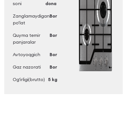
soni
dona
Zanglamaydigan
Bor
po'lat
Quyma temir
Bor
panjaralar
Avtoyoqgich
Bor
Gaz nazorati
Bor
Og'irligi(brutto)
5 kg