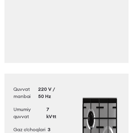
Quvvat
220 V /
manbai
50 Hz
Umumiy
7
quvvat
kVtt
Gaz o'choqlari
3