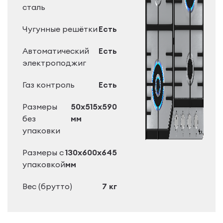
сталь
Чугунные решётки
Есть
Автоматический
Есть
электроподжиг
Газ контроль
Есть
Размеры
50x515x590
без
мм
упаковки
Размеры с
130x600x645
упаковкой
мм
Вес (брутто)
7 кг